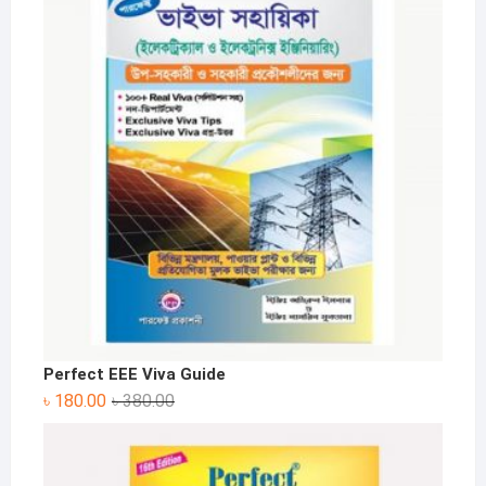
Perfect EEE Viva Guide
Original
Current
৳
180.00
৳
380.00
price
price
was:
is:
৳ 380.00.
৳ 180.00.