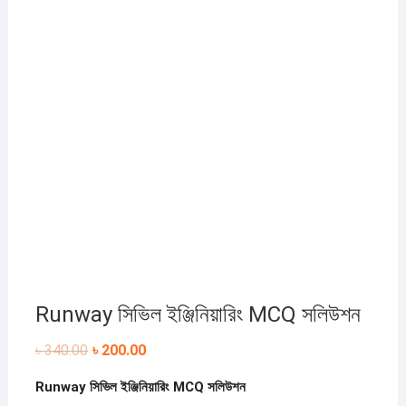
একটু পড়ে দেখুন
Runway সিভিল ইঞ্জিনিয়ারিং MCQ সলিউশন
Original
Current
৳
340.00
৳
200.00
price
price
was:
is:
Runway সিভিল ইঞ্জিনিয়ারিং MCQ সলিউশন
৳ 340.00.
৳ 200.00.