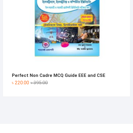
Perfect Non Cadre MCQ Guide EEE and CSE
Original
Current
৳
220.00
৳
395.00
price
price
was:
is:
৳ 395.00.
৳ 220.00.