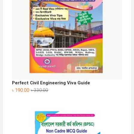
Perfect Civil Engineering Viva Guide
Original
Current
৳
190.00
৳
330.00
price
price
was:
is:
৳ 330.00.
৳ 190.00.