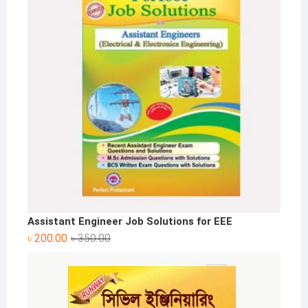
Assistant Engineer Job Solutions for EEE
Original
Current
৳
200.00
৳
350.00
price
price
was:
is:
৳ 350.00.
৳ 200.00.