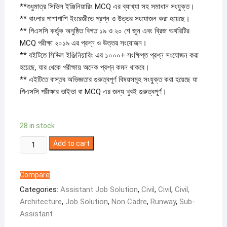
**শুধুমাত্র সিভিল ইঞ্জিনিয়ারিং MCQ এর ব্যাখ্যা সহ সমাধান সংযু্ক্ত।
** বাংলার পাশাপাশি ইংরেজীতে প্রশ্ন ও উত্তর সংযোজন করা হয়েছে।
** পিএসসি কর্তৃৃক অনুষ্ঠিত বিগত ১৯ ও ২০ শে জুন এবং ব্রিজ অথরিটির
MCQ পরীক্ষা ২০১৯ এর প্রশ্ন ও উত্তর সংযোজন।
** বইটিতে সিভিল ইঞ্জিনিয়ারিং এর ১০০০+ সংক্ষিপ্ত প্রশ্ন সংযোজন করা
হয়েছে, যার থেকে পরীক্ষায় অনেক প্রশ্ন কমন থাকবে।
** এইটিতে বাস্তব অভিজ্ঞতার গুরুত্বপূর্ণ বিষয়সমূহ সংযু্ক্ত করা হয়েছে যা
পিএসসি পরীক্ষার ভাইভা বা MCQ এর জন্য খুবই গুরুত্বপূর্ণ।
28 in stock
Runway
Add to cart
সিভিল
ইঞ্জিনিয়ারিং
Compare
MCQ
Categories:
Assistant Job Solution
,
Civil
,
Civil
,
Civil,
সলিউশন
Architecture
,
Job Solution
,
Non Cadre
,
Runway
,
Sub-
quantity
Assistant