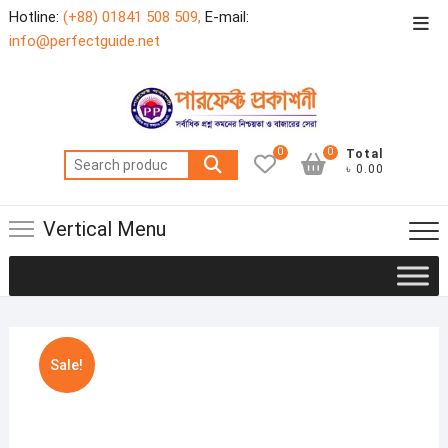
Skip
Hotline:
(+88) 01841 508 509,
E-mail:
Top
to
info@perfectguide.net
Men
content
0
0
Total
Search
৳ 0.00
for:
Vertical Menu
Sale!