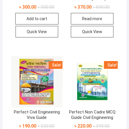
Original
Current
Original
Current
৳
300.00
৳
500.00
৳
370.00
৳
690.00
price
price
price
price
was:
is:
was:
is:
Add to cart
Read more
৳ 500.00.
৳ 300.00.
৳ 690.00.
৳ 370.00.
Quick View
Quick View
Sale!
Sale!
Perfect Civil Engineering
Perfect Non Cadre MCQ
Viva Guide
Guide Civil Engineering
Original
Current
Original
Current
৳
190.00
৳
330.00
৳
220.00
৳
395.00