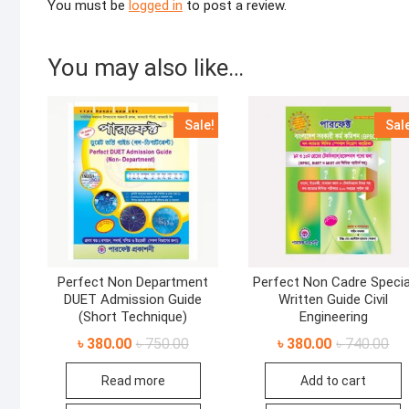
You must be
logged in
to post a review.
You may also like…
Sale!
Sal
Perfect Non Department
Perfect Non Cadre Specia
DUET Admission Guide
Written Guide Civil
(Short Technique)
Engineering
Original
Current
Ori
Cur
৳
380.00
৳
750.00
৳
380.00
৳
740.00
price
price
pri
pri
was:
is:
was
is:
Read more
Add to cart
৳ 750.00.
৳ 380.00.
৳ 7
৳ 3