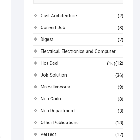
Civil, Architecture
(7)
Current Job
(8)
Digest
(2)
Electrical, Electronics and Computer
Hot Deal
(12)
(16)
Job Solution
(36)
Miscellaneous
(8)
Non Cadre
(8)
Non Department
(3)
Other Publications
(18)
Perfect
(17)
n
,