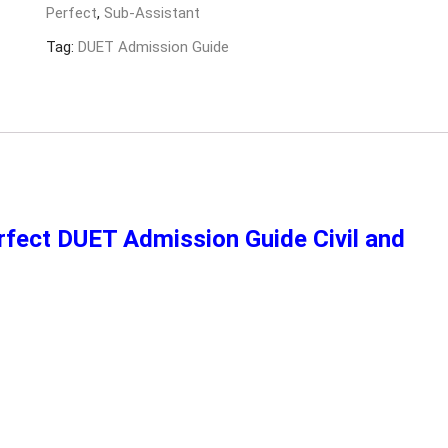
Perfect
,
Sub-Assistant
and
Architecture
Tag:
DUET Admission Guide
and
Job
Solutions
quantity
ইড/ Perfect DUET Admission Guide Civil and