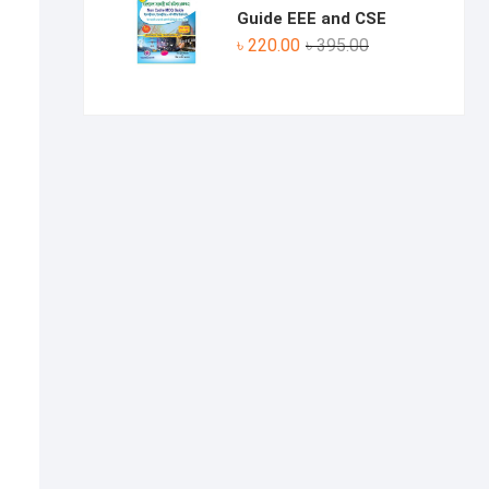
৳ 330.00.
৳ 190.00.
Guide EEE and CSE
Original
Current
৳
220.00
৳
395.00
price
price
was:
is:
৳ 395.00.
৳ 220.00.