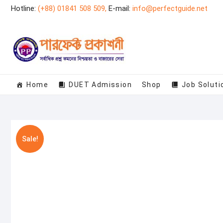
Skip
Hotline:
(+88) 01841 508 509,
E-mail:
info@perfectguide.net
to
content
Home
DUET Admission
Shop
Job Soluti
Sale!