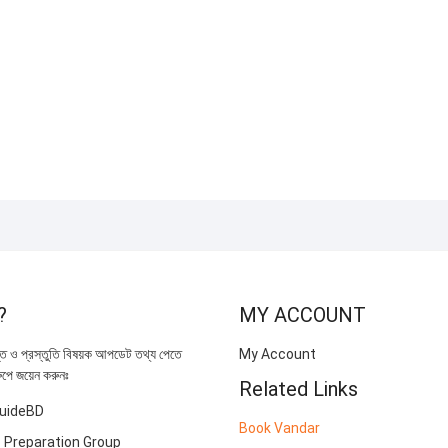
50.00.
00.00.
was:
is:
Add to cart
৳ 418.00.
৳ 310.00.
Quick View
?
MY ACCOUNT
্তি ও প্রস্তুতি বিষয়ক আপডেট তথ্য পেতে
My Account
ুপে জয়েন করুনঃ
Related Links
uideBD
Book Vandar
 Preparation Group