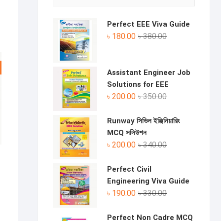
Perfect EEE Viva Guide
Original
Current
৳
180.00
৳
380.00
price
price
was:
is:
৳ 380.00.
৳ 180.00.
Assistant Engineer Job
Solutions for EEE
Original
Current
৳
200.00
৳
350.00
price
price
was:
is:
Runway সিভিল ইঞ্জিনিয়ারিং
৳ 350.00.
৳ 200.00.
MCQ সলিউশন
Original
Current
৳
200.00
৳
340.00
price
price
was:
is:
Perfect Civil
nal
ent
৳ 340.00.
৳ 200.00.
Engineering Viva Guide
e
e
Original
Current
৳
190.00
৳
330.00
.00.
.00.
price
price
was:
is:
Perfect Non Cadre MCQ