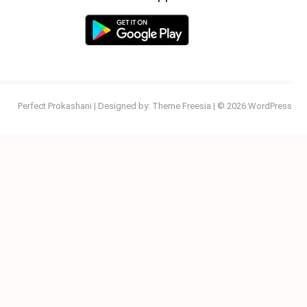
Perfect Prokashani
| Designed by:
Theme Freesia
| © 2026
WordPress