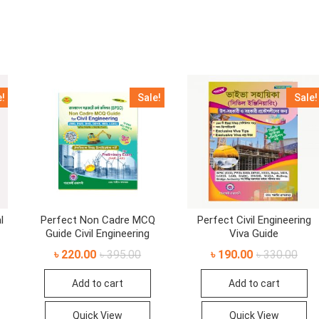
e!
Sale!
Sale!
l
Perfect Non Cadre MCQ
Perfect Civil Engineering
Guide Civil Engineering
Viva Guide
Original
Current
Origi
Curr
৳
220.00
৳
395.00
৳
190.00
৳
330.00
price
price
pric
pric
ginal
rent
was:
is:
was:
is:
ce
ce
Add to cart
Add to cart
৳ 395.00.
৳ 220.00.
৳ 330
৳ 190
:
40.00.
80.00.
Quick View
Quick View