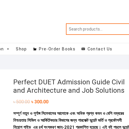
on
Shop
Pre-Order Books
Contact Us
Perfect DUET Admission Guide Civil
and Architecture and Job Solutions
Original
Current
৳
500.00
৳
300.00
price
price
was:
is:
সম্পূর্ণ নতুন ও পূর্ণাঙ্গ সিলেবাসের আলোকে এবং অধিক প্রশ্ন কমন ও বেশি নম্বরের
৳ 500.00.
৳ 300.00.
নিশ্চয়তায় সিভিল ও আর্কিটেকচার বিভাগের জন্য পারফেক্ট ডুয়েট ভর্তি ও প্রকৌশলী
নিয়োগ গাইড এর ৪র্থ সংস্করণ জানু-2021 প্রকাশিত হয়েছে। এই বই পড়লে ডুয়ে