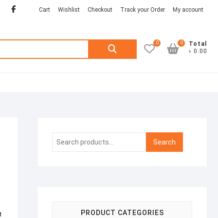
Facebook
twitter
Cart
Wishlist
Checkout
Track your Order
My account
0
0
Search
Total
৳ 0.00
for:
Search
Search
for:
PRODUCT CATEGORIES
ট