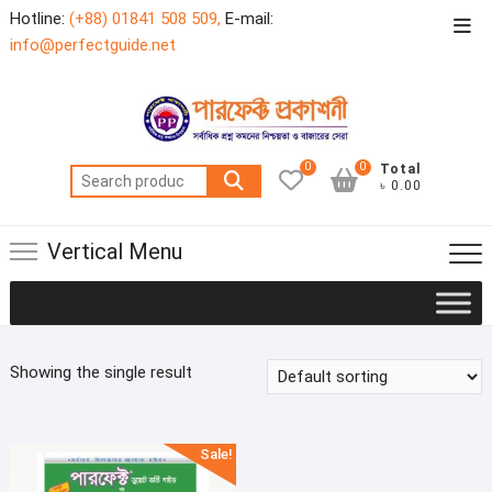
Skip
Hotline:
(+88) 01841 508 509,
E-mail:
Top
to
info@perfectguide.net
Men
content
0
0
Total
Search
৳ 0.00
for:
Vertical Menu
Showing the single result
Sale!