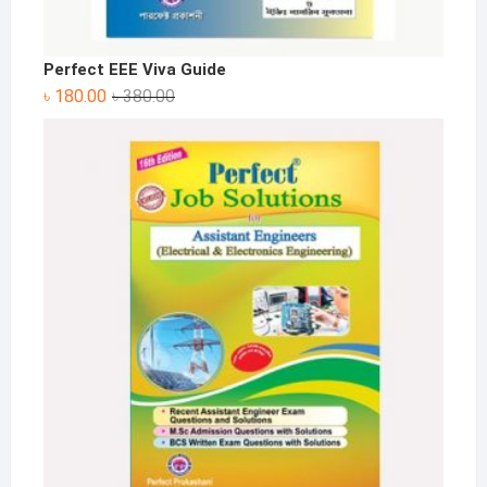
Perfect EEE Viva Guide
Original
Current
৳
180.00
৳
380.00
price
price
was:
is:
৳ 380.00.
৳ 180.00.