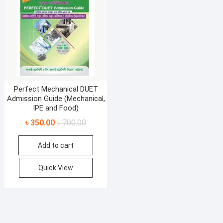
Perfect Mechanical DUET
Admission Guide (Mechanical,
IPE and Food)
Original
Current
৳
350.00
৳
700.00
price
price
Add to cart
was:
is:
৳ 700.00.
৳ 350.00.
Quick View