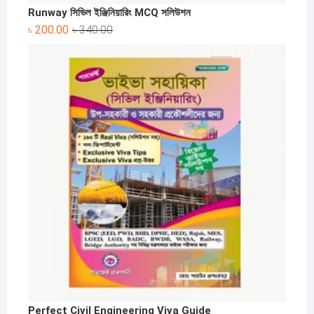
Runway সিভিল ইঞ্জিনিয়ারিং MCQ সলিউশন
Original
Current
৳
200.00
৳
340.00
price
price
was:
is:
৳ 340.00.
৳ 200.00.
Perfect Civil Engineering Viva Guide