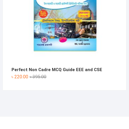
Perfect Non Cadre MCQ Guide EEE and CSE
Original
Current
৳
220.00
৳
395.00
price
price
was:
is:
৳ 395.00.
৳ 220.00.