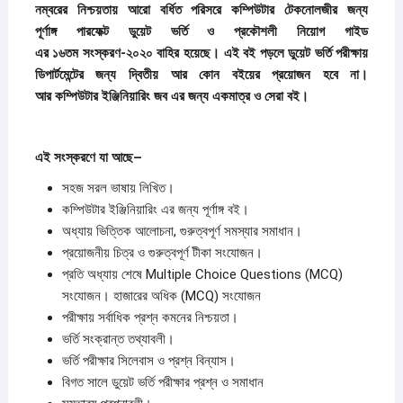
নম্বরের
নিশ্চয়তায়
আরো
বর্ধিত
পরিসরে
কম্পিউটার টেকনোলজীর জন্য
পূর্ণাঙ্গ
পারফেক্ট
ডুয়েট
ভর্তি
ও
প্রকৌশলী
নিয়োগ
গাইড
১৬তম
সংস্করণ-২০২০
এর
বাহির
হয়েছে।
এই
বই
পড়লে
ডুয়েট
ভর্তি
পরীক্ষায়
ডিপার্টমেন্টের
জন্য
দ্বিতীয়
আর
কোন
বইয়ের
প্রয়োজন
হবে
না।
কম্পিউটার
আর
ইঞ্জিনিয়ারিং
জব
এর
জন্য
একমাত্র
ও
সেরা
বই
।
এই
সংস্করণে
যা
আছে
–
সহজ সরল ভাষায় লিখিত।
কম্পিউটার ইঞ্জিনিয়ারিং এর জন্য পূর্ণাঙ্গ বই।
অধ্যায় ভিত্তিক আলোচনা, গুরুত্বপূর্ণ সমস্যার সমাধান।
প্রয়োজনীয় চিত্র ও গুরুত্বপূর্ণ টীকা সংযোজন।
প্রতি অধ্যায় শেষে Multiple Choice Questions (MCQ)
সংযোজন। হাজারের অধিক (MCQ) সংযোজন
পরীক্ষায় সর্বাধিক প্রশ্ন কমনের নিশ্চয়তা।
ভর্তি সংক্রান্ত তথ্যাবলী।
ভর্তি পরীক্ষার সিলেবাস ও প্রশ্ন বিন্যাস।
বিগত সালে ডুয়েট ভর্তি পরীক্ষার প্রশ্ন ও সমাধান