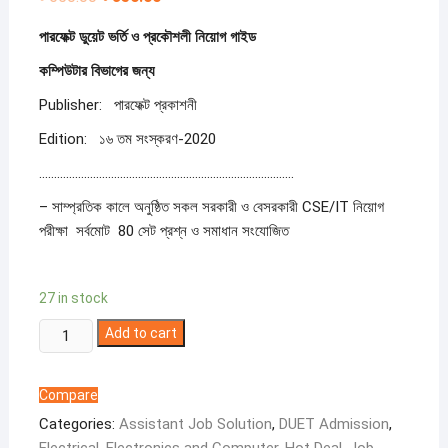
price
price
was:
is:
পারফেক্ট
ডুয়েট
ভর্তি
ও
প্রকৌশলী
নিয়োগ
গাইড
৳ 650.00.
৳ 350.00.
কম্পিউটার
বিভাগের
জন্য
Publisher: পারফেক্ট প্রকাশনী
Edition: ১৬ তম সংস্করণ-2020
………………………………………………………………………….
– সাম্প্রতিক কালে অনুষ্ঠিত সকল সরকারী ও বেসরকারী CSE/IT নিয়োগ
পরীক্ষা সর্বমোট 80 সেট প্রশ্ন ও সমাধান সংযোজিত
27 in stock
Perfect
Add to cart
Computer Engineering
DUET
Compare
Admission
Categories:
Assistant Job Solution
,
DUET Admission
,
Guide