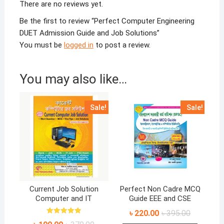
There are no reviews yet.
Be the first to review “Perfect Computer Engineering
DUET Admission Guide and Job Solutions”
You must be
logged in
to post a review.
You may also like…
Sale!
Sale!
Current Job Solution
Perfect Non Cadre MCQ
Computer and IT
Guide EEE and CSE
Original
Current
৳
220.00
৳
395.00
price
price
Rated
Original
Current