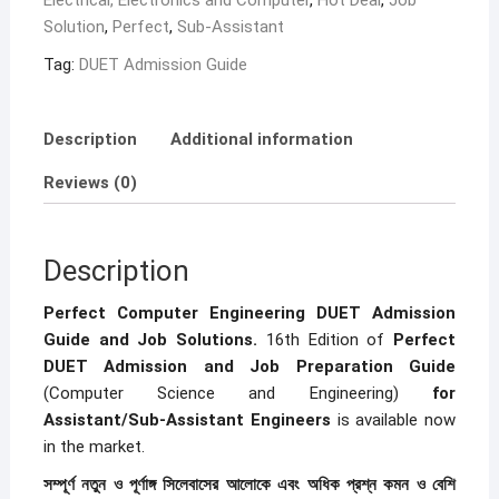
Electrical, Electronics and Computer
,
Hot Deal
,
Job
and
Solution
,
Perfect
,
Sub-Assistant
Job
Solutions
Tag:
DUET Admission Guide
quantity
Description
Additional information
Reviews (0)
Description
Perfect Computer Engineering DUET Admission
Guide and Job Solutions.
16th Edition of
Perfect
DUET Admission and Job Preparation Guide
(Computer Science and Engineering)
for
Assistant/Sub-Assistant Engineers
is available now
in the market.
সম্পূর্ণ
নতুন
ও
পূর্ণাঙ্গ
সিলেবাসের
আলোকে
এবং
অধিক
প্রশ্ন
কমন
ও
বেশি