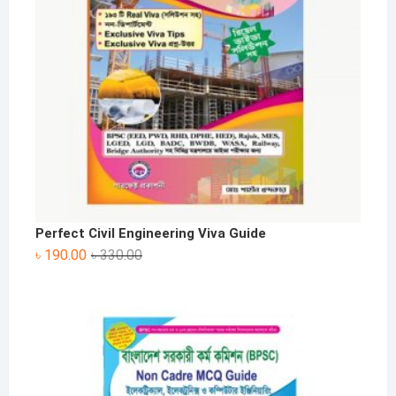
Perfect Civil Engineering Viva Guide
Original
Current
৳
190.00
৳
330.00
price
price
was:
is:
৳ 330.00.
৳ 190.00.