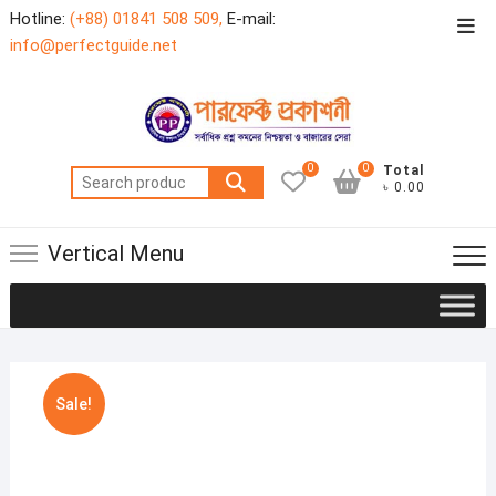
Skip
Hotline:
(+88) 01841 508 509,
E-mail:
Top
to
info@perfectguide.net
Men
content
0
0
Total
Search
৳ 0.00
for:
Vertical Menu
Sale!