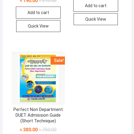
৳
190.00
৳
370.00
5.00
was:
is:
price
price
out of 5
Add to cart
৳ 395.00.
৳ 220.00.
was:
is:
Add to cart
৳ 370.00.
৳ 190.00.
Quick View
Quick View
Sale!
Perfect Non Department
DUET Admission Guide
(Short Technique)
Original
Current
৳
380.00
৳
750.00
price
price