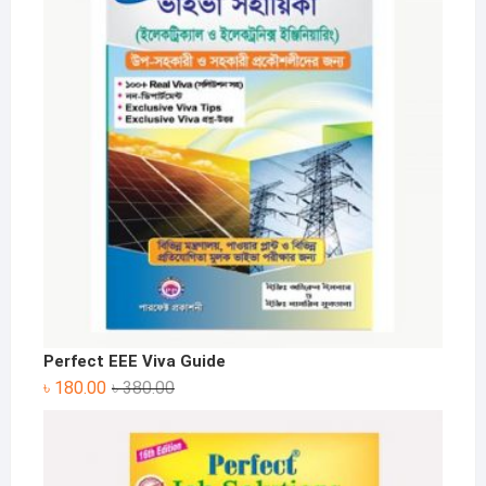
Perfect EEE Viva Guide
Original
Current
৳
180.00
৳
380.00
price
price
was:
is:
৳ 380.00.
৳ 180.00.