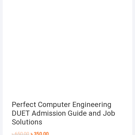
একটু পড়ে দেখুন
Perfect Computer Engineering
DUET Admission Guide and Job
Solutions
Original
Current
৳
650.00
৳
350.00