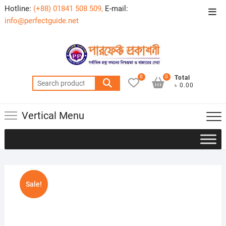
Skip
Hotline:
(+88) 01841 508 509,
E-mail:
Top
to
info@perfectguide.net
Men
content
0
0
Total
Search
৳ 0.00
for:
Vertical Menu
Sale!