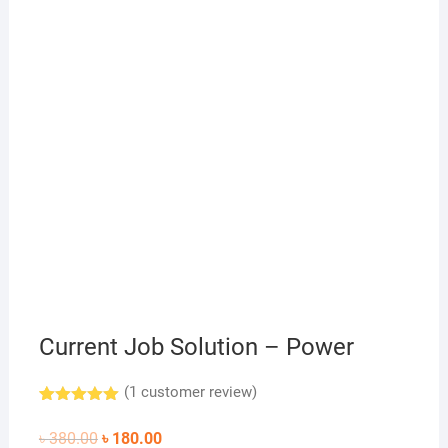
একটু পড়ে দেখুন
Current Job Solution – Power
(
1
customer review)
Rated
1
5.00
out of 5
Original
Current
৳
380.00
৳
180.00
based on