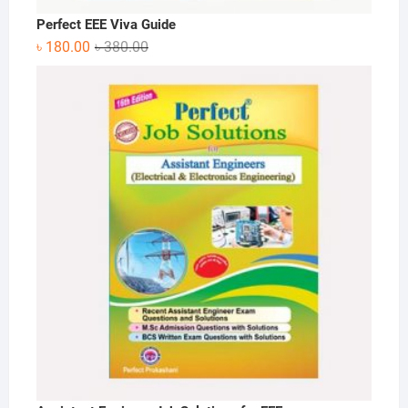
Perfect EEE Viva Guide
Original
Current
৳
180.00
৳
380.00
price
price
was:
is:
৳ 380.00.
৳ 180.00.