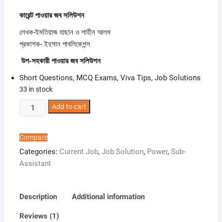
price
price
customer
was:
is:
rating
কারেন্ট পাওয়ার জব সলিউশন
৳ 380.00.
৳ 180.00.
লেখক-ইমতিয়াজ হাছান ও শাহীন আলম
প্রকাশক- ইহসান পাবলিকেশন্স
উপ-সহকারী পাওয়ার জব সলিউশন
Short Questions, MCQ Exams, Viva Tips, Job Solutions
33 in stock
Current
Add to cart
Job
Solution
Compare
-
Categories:
Current Job
,
Job Solution
,
Power
,
Sub-
Power
Assistant
quantity
Description
Additional information
Reviews (1)