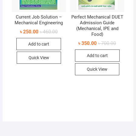
Current Job Solution –
Perfect Mechanical DUET
Mechanical Engineering
Admission Guide
(Mechanical, IPE and
Original
Current
৳
250.00
৳
460.00
Food)
price
price
was:
is:
Original
Current
৳
350.00
৳
700.00
Add to cart
৳ 460.00.
৳ 250.00.
price
price
was:
is:
Add to cart
৳ 700.00.
৳ 350.00.
Quick View
Quick View