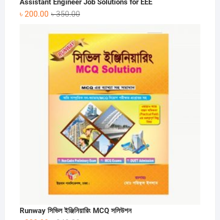
Assistant Engineer Job Solutions for EEE
Original
Current
৳
200.00
৳
350.00
price
price
was:
is:
৳ 350.00.
৳ 200.00.
Runway সিভিল ইঞ্জিনিয়ারিং MCQ সলিউশন