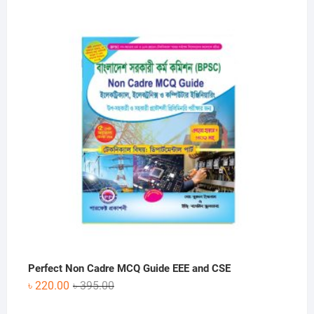
price
price
was:
is:
৳ 330.00.
৳ 190.00.
Perfect Non Cadre MCQ Guide EEE and CSE
Original
Current
৳
220.00
৳
395.00
price
price