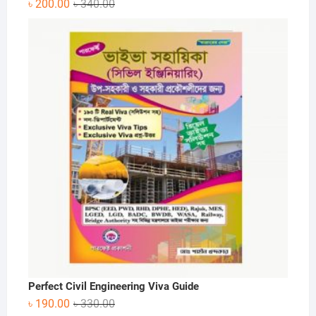
Original
Current
৳
200.00
৳
340.00
price
price
was:
is:
৳ 340.00.
৳ 200.00.
Perfect Civil Engineering Viva Guide
Original
Current
৳
190.00
৳
330.00