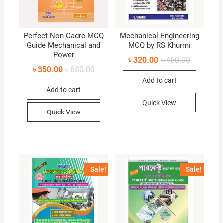
Perfect Non Cadre MCQ
Mechanical Engineering
Guide Mechanical and
MCQ by RS Khurmi
Power
Original
Current
৳
320.00
৳
450.00
price
price
Original
Current
৳
350.00
৳
680.00
was:
is:
price
price
Add to cart
৳ 450.00.
৳ 320.00.
was:
is:
Add to cart
৳ 680.00.
৳ 350.00.
Quick View
Quick View
Sale!
Sale!