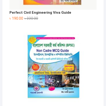
Perfect Civil Engineering Viva Guide
Original
Current
৳
190.00
৳
330.00
price
price
was:
is:
৳ 330.00.
৳ 190.00.