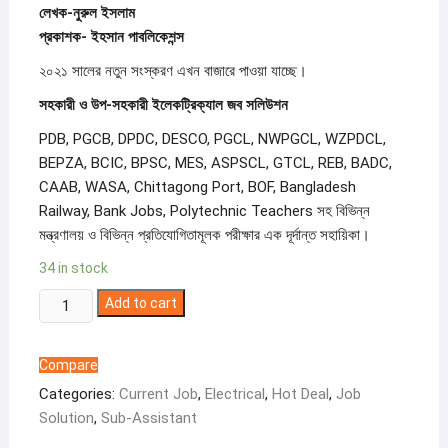
লেখক-নুরুল ইসলাম
প্রকাশক- ইহসান পাবলিকেশন্স
২০২১ সালের নতুন সংস্করণ এখন বাজারে পাওয়া যাচ্ছে।
সহকারী ও উপ-সহকারী ইলেকট্রিক্যাল জব সলিউশন
PDB, PGCB, DPDC, DESCO, PGCL, NWPGCL, WZPDCL,
BEPZA, BCIC, BPSC, MES, ASPSCL, GTCL, REB, BADC,
CAAB, WASA, Chittagong Port, BOF, Bangladesh
Railway, Bank Jobs, Polytechnic Teachers সহ বিভিন্ন
মন্ত্রণালয় ও বিভিন্ন প্রতিযোগিতামূলক পরীক্ষার এক দূর্দান্ত সহায়িকা।
34 in stock
Current
Add to cart
Job
Solution
Compare
-
Categories:
Current Job
,
Electrical
,
Hot Deal
,
Job
Electrical
Solution
,
Sub-Assistant
quantity