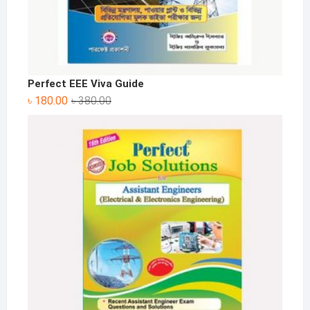
Perfect EEE Viva Guide
Original
Current
৳
180.00
৳
380.00
price
price
was:
is:
৳ 380.00.
৳ 180.00.