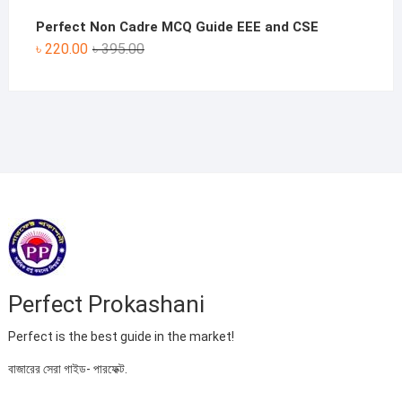
Perfect Non Cadre MCQ Guide EEE and CSE
Original
Current
৳
220.00
৳
395.00
price
price
was:
is:
৳ 395.00.
৳ 220.00.
Perfect Prokashani
Perfect is the best guide in the market!
বাজারের সেরা গাইড- পারফেক্ট.