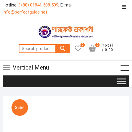
Skip
Hotline:
(+88) 01841 508 509,
E-mail:
Top
to
info@perfectguide.net
Men
content
0
0
Total
Search
৳ 0.00
for:
Vertical Menu
Sale!