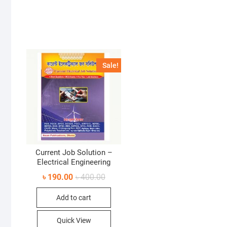
Sale!
Current Job Solution –
Electrical Engineering
Original
Current
৳
190.00
৳
400.00
price
price
was:
is:
Add to cart
৳ 400.00.
৳ 190.00.
Quick View