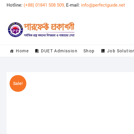
Skip
Hotline:
(+88) 01841 508 509,
E-mail:
info@perfectguide.net
to
content
Home
DUET Admission
Shop
Job Solutio
Sale!