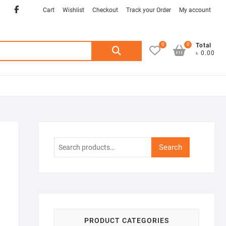
Facebook
twitter
Cart
Wishlist
Checkout
Track your Order
My account
0
0
Search
Total
৳ 0.00
for:
Search
Search
for:
PRODUCT CATEGORIES