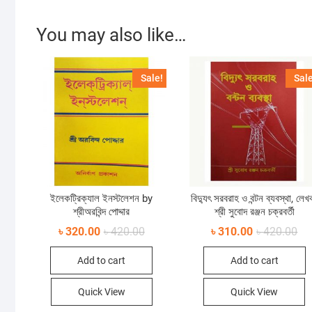
You may also like…
Sale!
Sale
ইলেকট্রিক্যাল ইনস্টলেশন by
বিদ্যুৎ সরবরাহ ও বন্টন ব্যবস্থা, লেখ
শ্রীঅরবিন্দ পোদ্দার
শ্রী সুবোদ রঞ্জন চক্রবর্তী
Original
Current
Ori
Cur
৳
320.00
৳
420.00
৳
310.00
৳
420.00
price
price
pri
pri
was:
is:
wa
is:
Add to cart
Add to cart
৳ 420.00.
৳ 320.00.
৳ 4
৳ 3
Quick View
Quick View