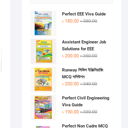
Perfect EEE Viva Guide
Original
Current
৳
180.00
৳
380.00
price
price
was:
is:
৳ 380.00.
৳ 180.00.
Assistant Engineer Job
Solutions for EEE
Original
Current
৳
200.00
৳
350.00
price
price
was:
is:
Runway সিভিল ইঞ্জিনিয়ারিং
৳ 350.00.
৳ 200.00.
MCQ সলিউশন
Original
Current
৳
200.00
৳
340.00
price
price
was:
is:
Perfect Civil Engineering
৳ 340.00.
৳ 200.00.
Viva Guide
Original
Current
৳
190.00
৳
330.00
price
price
was:
is:
Perfect Non Cadre MCQ