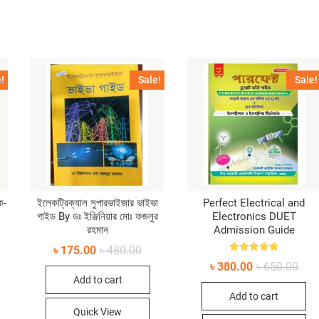
!
Sale!
Sale!
ক-
ইলেকট্রিক্যাল সুপারভাইজার ভাইভা
Perfect Electrical and
গাইড By ডঃ ইঞ্জিনিয়ার মোঃ ফজলুর
Electronics DUET
রহমান
Admission Guide
ginal
rent
ce
ce
Original
Current
৳
175.00
৳
480.00
s:
price
price
Rated
Orig
Curr
৳
380.00
৳
650.00
20.00.
10.00.
5.00
was:
is:
pric
pric
out of 5
Add to cart
৳ 480.00.
৳ 175.00.
was
is:
Add to cart
৳ 65
৳ 38
Quick View