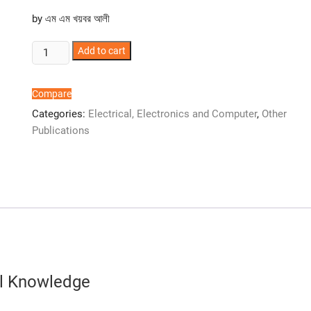
by
এম এম খয়বর আলী
বেসিক
Add to cart
ইলেক্‌ট্রিক্যাল
নলেজ
Compare
-
Categories:
Electrical, Electronics and Computer
,
Other
এম
Publications
এম
খয়বর
আলী
quantity
ical Knowledge