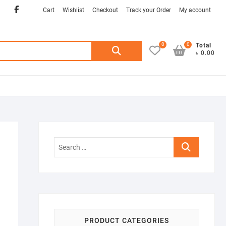
Facebook
twitter
Cart
Wishlist
Checkout
Track your Order
My account
0
0
Search
Total
৳ 0.00
for:
Search
…
PRODUCT CATEGORIES