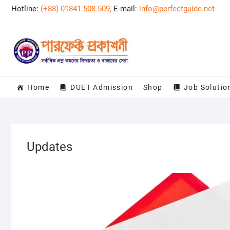
Skip
Hotline:
(+88) 01841 508 509,
E-mail:
info@perfectguide.net
to
content
Home
DUET Admission
Shop
Job Solutio
Updates