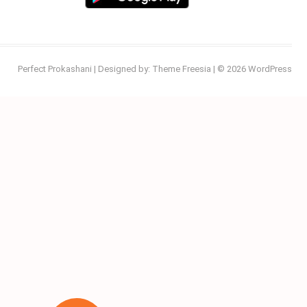
Perfect Prokashani
| Designed by:
Theme Freesia
| © 2026
WordPress