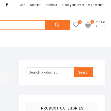
Facebook
twitter
Cart
Wishlist
Checkout
Track your Order
My account
0
0
Search
Total
৳ 0.00
for:
Search
Search
for:
PRODUCT CATEGORIES