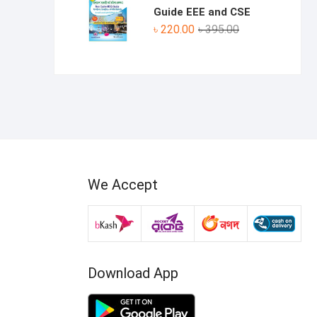
৳ 330.00.
৳ 190.00.
Guide EEE and CSE
Original
Current
৳
220.00
৳
395.00
price
price
was:
is:
৳ 395.00.
৳ 220.00.
We Accept
Download App