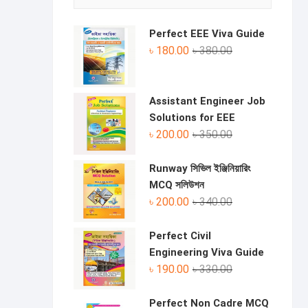
Perfect EEE Viva Guide
Original
Current
৳
180.00
৳
380.00
price
price
was:
is:
৳ 380.00.
৳ 180.00.
Assistant Engineer Job
Solutions for EEE
Original
Current
৳
200.00
৳
350.00
price
price
was:
is:
Runway সিভিল ইঞ্জিনিয়ারিং
৳ 350.00.
৳ 200.00.
MCQ সলিউশন
Original
Current
৳
200.00
৳
340.00
price
price
was:
is:
Perfect Civil
৳ 340.00.
৳ 200.00.
Engineering Viva Guide
Original
Current
৳
190.00
৳
330.00
price
price
was:
is:
Perfect Non Cadre MCQ