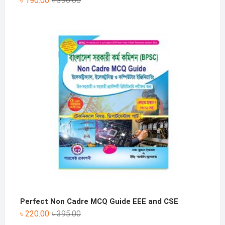
৳
190.00
৳
330.00
price
price
was:
is:
৳ 330.00.
৳ 190.00.
Perfect Non Cadre MCQ Guide EEE and CSE
Original
Current
৳
220.00
৳
395.00