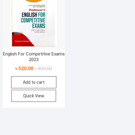
English For Competitive Exams
2023
Original
Current
৳
520.00
৳
800.00
price
price
Add to cart
was:
is:
৳ 800.00.
৳ 520.00.
Quick View