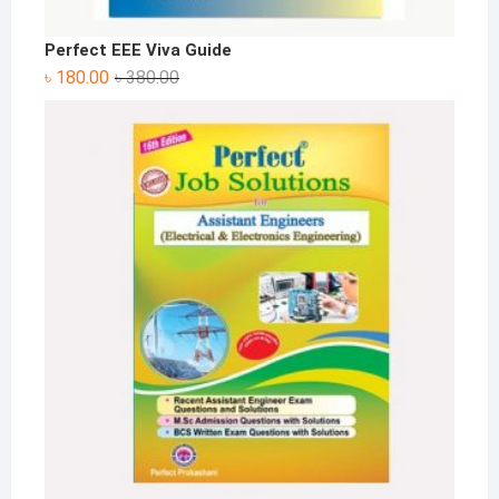
Perfect EEE Viva Guide
Original
Current
৳
180.00
৳
380.00
price
price
was:
is:
৳ 380.00.
৳ 180.00.