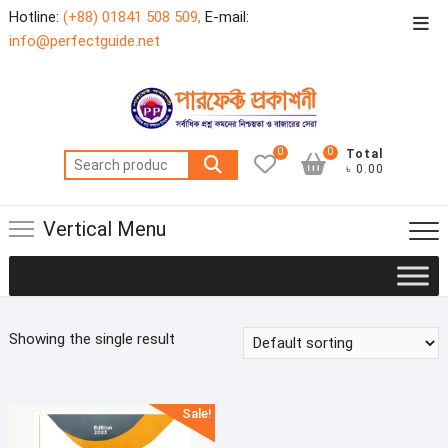
Skip
Hotline:
(+88) 01841 508 509,
E-mail:
Top
to
info@perfectguide.net
Men
content
0
0
Total
Search
৳ 0.00
for:
Vertical Menu
Showing the single result
Sale!