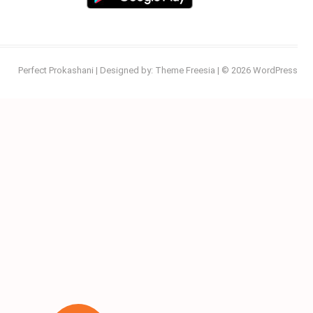
Perfect Prokashani
| Designed by:
Theme Freesia
| © 2026
WordPress