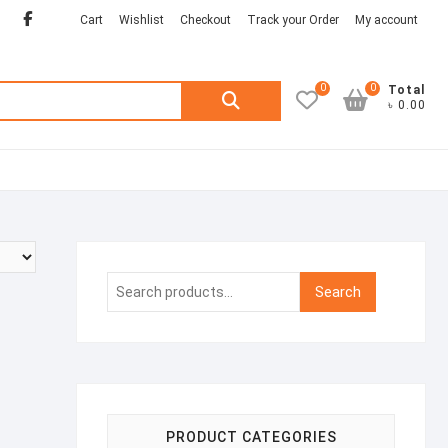
Facebook
twitter
Cart
Wishlist
Checkout
Track your Order
My account
0
0
Search
Total
৳ 0.00
for:
Search
Search
for:
PRODUCT CATEGORIES