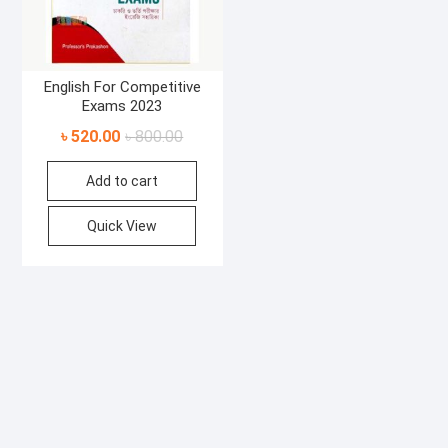
English For Competitive
Exams 2023
Original
Current
৳
520.00
৳
800.00
price
price
Add to cart
was:
is:
৳ 800.00.
৳ 520.00.
Quick View