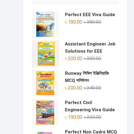
Perfect EEE Viva Guide
Original
Current
৳
180.00
৳
380.00
price
price
was:
is:
৳ 380.00.
৳ 180.00.
Assistant Engineer Job
Solutions for EEE
Original
Current
৳
200.00
৳
350.00
price
price
was:
is:
Runway সিভিল ইঞ্জিনিয়ারিং
৳ 350.00.
৳ 200.00.
MCQ সলিউশন
Original
Current
৳
200.00
৳
340.00
price
price
was:
is:
Perfect Civil
৳ 340.00.
৳ 200.00.
Engineering Viva Guide
Original
Current
৳
190.00
৳
330.00
price
price
was:
is:
Perfect Non Cadre MCQ