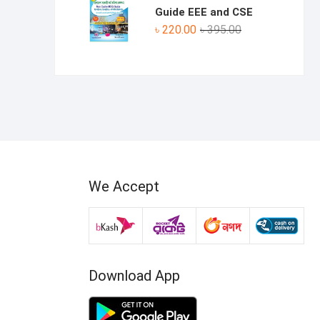
৳ 330.00.
৳ 190.00.
Guide EEE and CSE
Original
Current
৳
220.00
৳
395.00
price
price
was:
is:
৳ 395.00.
৳ 220.00.
We Accept
Download App